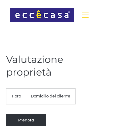
Valutazione
proprietà
1 ora
1
Domicilio del cliente
o
r
Prenota