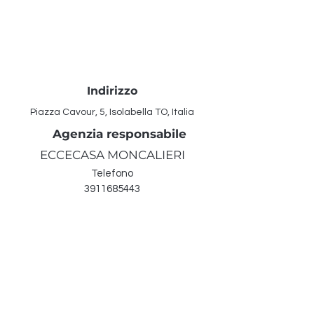
Indirizzo
Piazza Cavour, 5, Isolabella TO, Italia
Agenzia responsabile
ECCECASA MONCALIERI
Telefono
3911685443
Mail
moncalieri@eccecasa.it