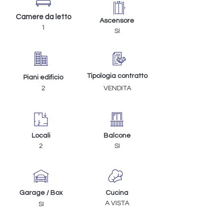
Camere da letto
Ascensore
1
SI
Tipologia contratto
Piani edificio
2
VENDITA
Locali
Balcone
2
SI
Garage / Box
Cucina
A VISTA
SI