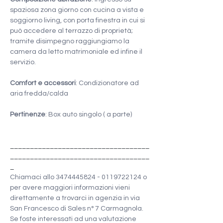
spaziosa zona giorno con cucina a vista e 
soggiorno living, con porta finestra in cui si 
può accedere al terrazzo di proprietà; 
tramite disimpegno raggiungiamo la 
camera da letto matrimoniale ed infine il 
servizio.
Comfort e accessori
: Condizionatore ad 
aria fredda/calda
Pertinenze
: Box auto singolo ( a parte)
___________________________________
___________________________________
_
Chiamaci allo 3474445824 - 0119722124 o 
per avere maggiori informazioni vieni 
direttamente a trovarci in agenzia in via 
San Francesco di Sales n° 7 Carmagnola. 
Se foste interessati ad una valutazione 