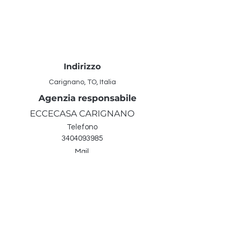
Indirizzo
Carignano, TO, Italia
Agenzia responsabile
ECCECASA CARIGNANO
Telefono
3404093985
Mail
immobiliarecarignano@gm
ail.com