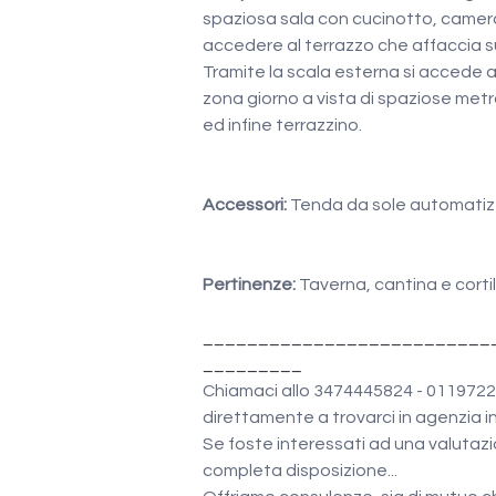
spaziosa sala con cucinotto, camera 
accedere al terrazzo che affaccia sul
Tramite la scala esterna si accede 
zona giorno a vista di spaziose metr
ed infine terrazzino.
Accessori:
 Tenda da sole automatizz
Pertinenze:
 Taverna, cantina e cortil
__________________________
_________
Chiamaci allo 3474445824 - 01197221
direttamente a trovarci in agenzia i
Se foste interessati ad una valutazi
completa disposizione...