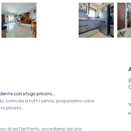
ente con sfogo privato...
o, comoda a tutti i servizi, proponiamo casa 
T
o privato...
M
resso di via Del Porto, accediamo ad una 