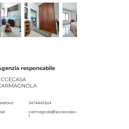
Agenzia responsabile
ECCECASA
CARMAGNOLA
elefono
3474445824
ail
carmagnola@eccecasa.i
t