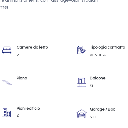
e di finanziamenti, con tassi agevolati studiati 
nte!
Camere da letto
Tipologia contratto
2
VENDITA
Piano
Balcone
SI
Piani edificio
Garage / Box
2
NO