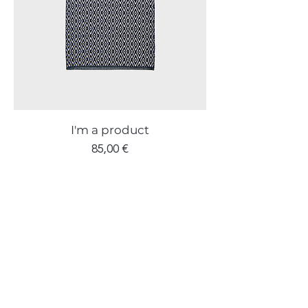
I'm a product
Prezzo
85,00 €
Chiamaci
MONCALIERI:
3911685443
CARIGNANO:
3404093985
CARMAGNOLA:
3474445824
Naviga Facilmente