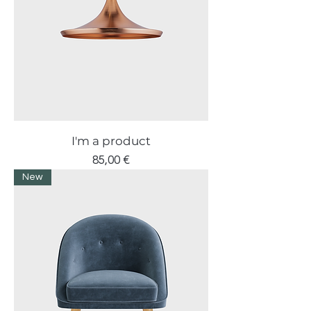
I'm a product
Prezzo
85,00 €
New