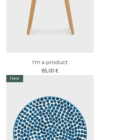
I'm a product
Prezzo
85,00 €
New