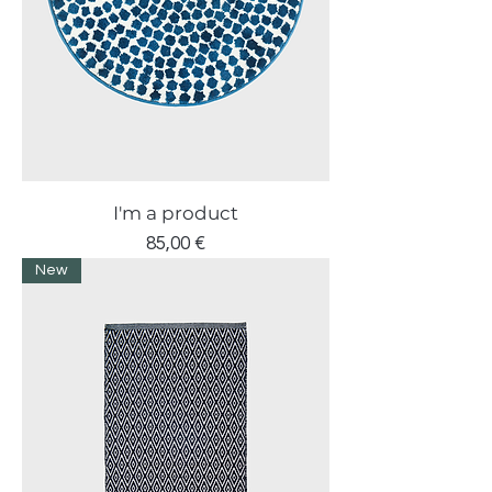
I'm a product
Prezzo
85,00 €
New