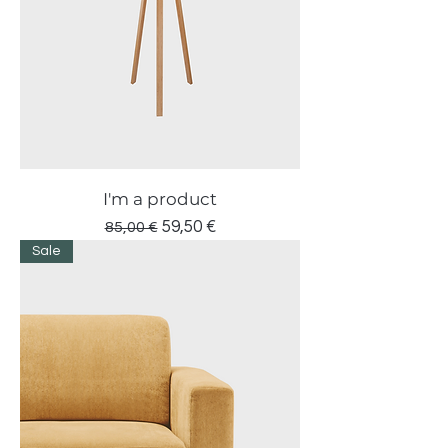
I'm a product
Prezzo regolare
Prezzo scontato
59,50 €
85,00 €
Sale