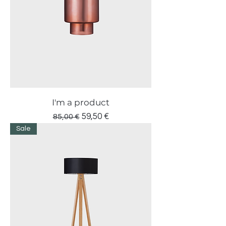
I'm a product
Prezzo regolare
Prezzo scontato
59,50 €
85,00 €
Sale