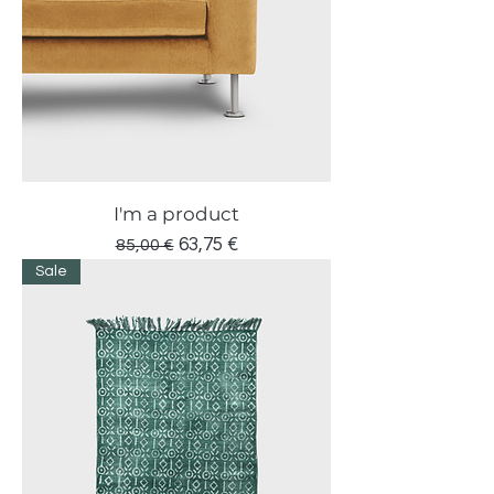
I'm a product
Prezzo regolare
Prezzo scontato
63,75 €
85,00 €
Sale