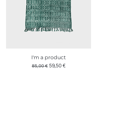
I'm a product
Prezzo regolare
Prezzo scontato
59,50 €
85,00 €
Chiamaci
MONCALIERI:
3911685443
CARIGNANO:
3404093985
CARMAGNOLA:
3474445824
Naviga Facilmente