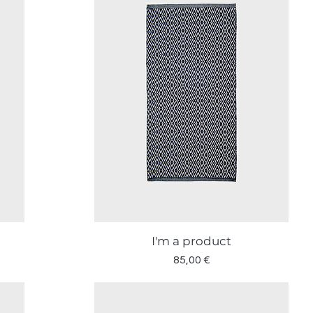
I'm a product
Vista rapida
ato
Prezzo
85,00 €