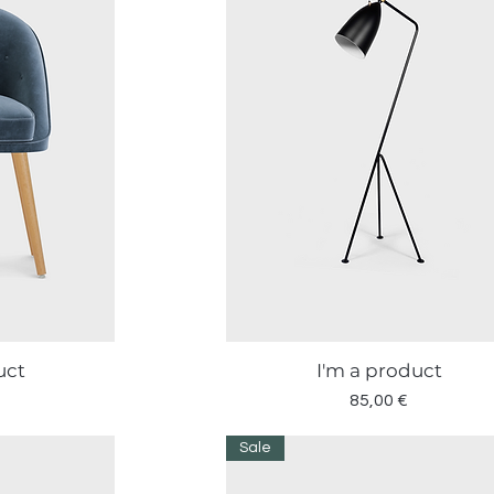
uct
I'm a product
a
Vista rapida
Prezzo
85,00 €
Sale