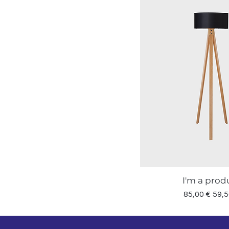
I'm a prod
Vista rapid
Prezzo rego
Prez
85,00 €
59,5