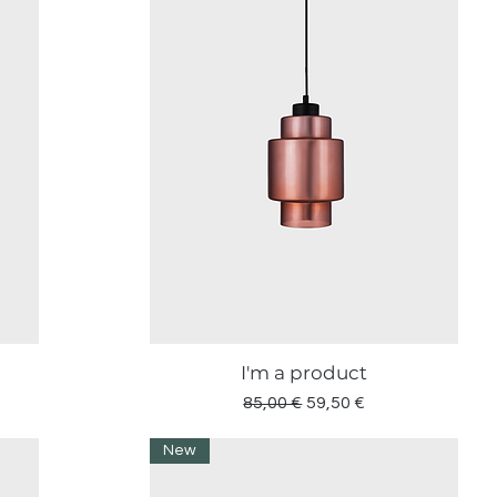
I'm a product
Vista rapida
Prezzo regolare
Prezzo scontato
85,00 €
59,50 €
New