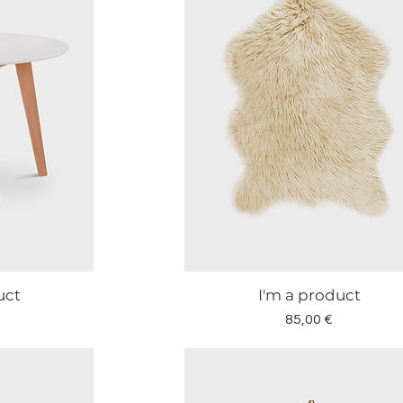
uct
I'm a product
a
Vista rapida
Prezzo
85,00 €