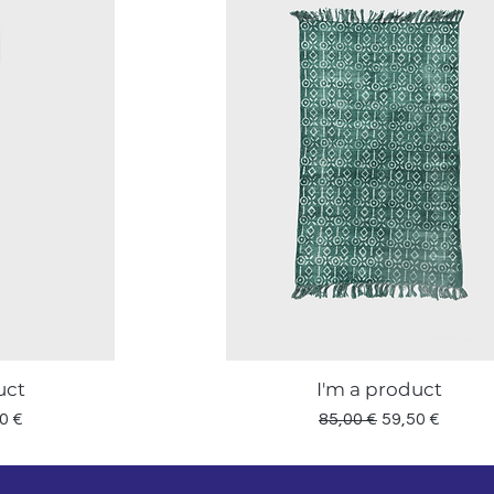
uct
I'm a product
a
Vista rapida
lare
zo scontato
Prezzo regolare
Prezzo scont
0 €
85,00 €
59,50 €