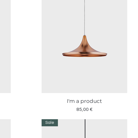
I'm a product
Vista rapida
Prezzo
85,00 €
Sale