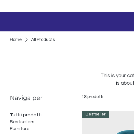
Home
All Products
This is your ca
is abou
Naviga per
18 prodotti
Bestseller
Tutti i prodotti
Bestsellers
Furniture