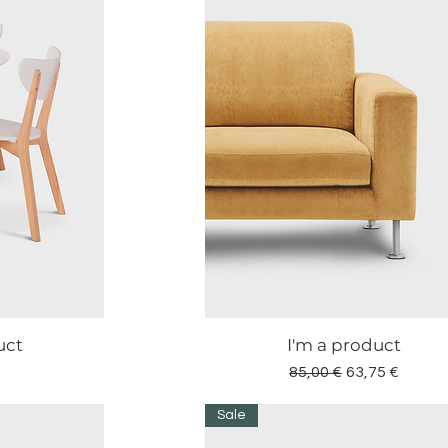
uct
I'm a product
a
Vista rapida
Prezzo regolare
Prezzo scont
85,00 €
63,75 €
Sale