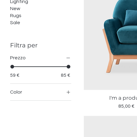
Lighting
New
Rugs
Sale
Filtra per
Prezzo
59 €
85 €
Color
I'm a prod
Vista rapid
Prezzo
85,00 €