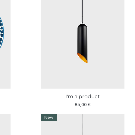
I'm a product
Vista rapida
Prezzo
85,00 €
New