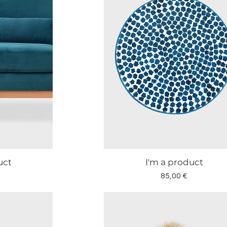
uct
I'm a product
a
Vista rapida
Prezzo
85,00 €