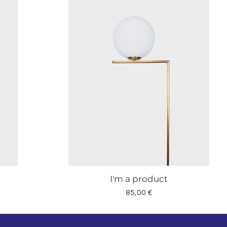
I'm a product
Vista rapida
ato
Prezzo
85,00 €